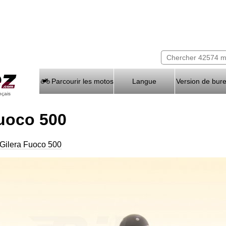
Parcourir les motos
Langue
Version de bur
nçais
Fuoco 500
 Gilera Fuoco 500