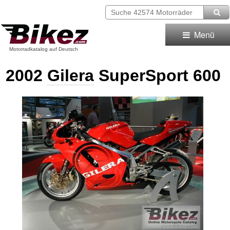
Menü
Motorradkatalog auf Deutsch
2002
Gilera
SuperSport 600