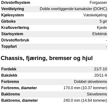
Drivstoffsystem
Forgasser
Ventilstyring
Doble overliggende kamaksler (DOHC)
Kjølesystem
Væskekjøling
Girboks
5 gir
Kraftoverføring
Kjede
Startsystem
Elektrisk
Drivstofforbruk
-
Toppfart
-
Chassis, fjæring, bremser og hjul
Fordekk
21/7-10
Bakdekk
20/11-9
Forbrems
Dobbel skivebrems
Forbrems, diameter
170.0 mm (10.37 tommer)
Bakbrems
Skivebrems
Bakbrems, diameter
240.0 mm (14.64 tommer)