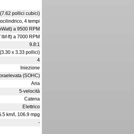
7.62 pollici cubici)
cilindrico, 4 tempi
iloWatt) a 9500 RPM
/ lbf-ft) a 7000 RPM
9.8:1
3.30 x 3.33 pollici)
4
Iniezione
praelevata (SOHC)
Aria
5-velocità
Catena
Elettrico
45.5 km/l, 106.9 mpg
-