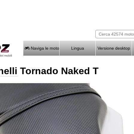
Naviga le moto
Lingua
Versione desktop
vi mobili
elli
Tornado Naked T