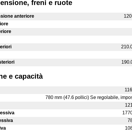
ensione, freni e ruote
sione anteriore
120.
iore
riore
eriori
210.0
teriori
190.0
he e capacità
116
780 mm (47.6 pollici) Se regolabile, impo
121
essiva
1770
essiva
78
iva
108