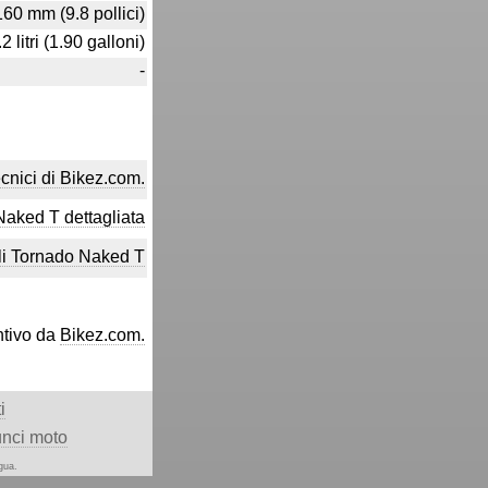
160 mm (9.8 pollici)
.2 litri (1.90 galloni)
-
tecnici di Bikez.com.
Naked T dettagliata
li Tornado Naked T
ntivo da
Bikez.com.
i
nci moto
gua.