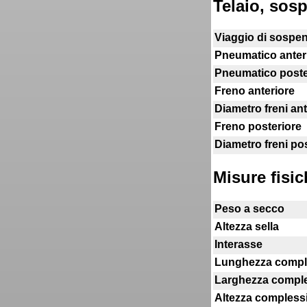
Telaio, sosp
Viaggio di sospen
Pneumatico anter
Pneumatico poste
Freno anteriore
Diametro freni ant
Freno posteriore
Diametro freni pos
Misure fisic
Peso a secco
Altezza sella
Interasse
Lunghezza compl
Larghezza compl
Altezza compless