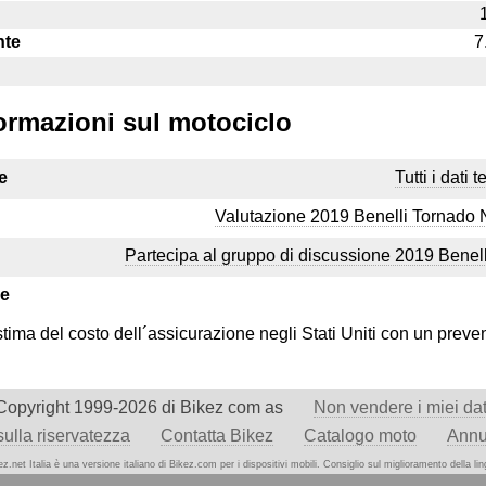
nte
7
formazioni sul motociclo
e
Tutti i dati 
Valutazione 2019 Benelli Tornado 
Partecipa al gruppo di discussione 2019 Benel
ve
stima del costo dell´assicurazione negli Stati Uniti con un preve
Copyright 1999-2026 di Bikez com as
Non vendere i miei dat
sulla riservatezza
Contatta Bikez
Catalogo moto
Annu
ez.net Italia è una versione italiano di Bikez.com per i dispositivi mobili. Consiglio
sul miglioramento della lin