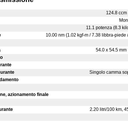
124.8 ccm (
Mono
11.1 potenza (8.3 k
e
10.00 nm (1.02 kgf-m / 7.38 libbra-piede 
a
54.0 x 54.5 mm (
ro
urante
burante
Singolo camma so
eddamento
one, azionamento finale
urante
2.20 litri/100 km, 