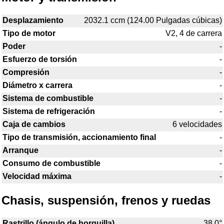
Desplazamiento
2032.1 ccm (124.00 Pulgadas cúbicas)
Tipo de motor
V2, 4 de carrera
Poder
-
Esfuerzo de torsión
-
Compresión
-
Diámetro x carrera
-
Sistema de combustible
-
Sistema de refrigeración
-
Caja de cambios
6 velocidades
Tipo de transmisión, accionamiento final
-
Arranque
-
Consumo de combustible
-
Velocidad máxima
-
Chasis, suspensión, frenos y ruedas
Rastrillo (ángulo de horquilla)
38.0°