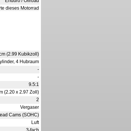
Enduro / Offroad
te dieses Motorrad
cm (2.99 Kubikzoll)
ylinder, 4 Hubraum
-
-
9.5:1
 (2.20 x 2.97 Zoll)
2
Vergaser
head Cams (SOHC)
Luft
3-fach