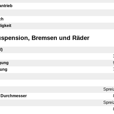
antrieb
ch
igkeit
uspension, Bremsen und Räder
l)
gung
gung
Sprei
 Durchmesser
Sprei