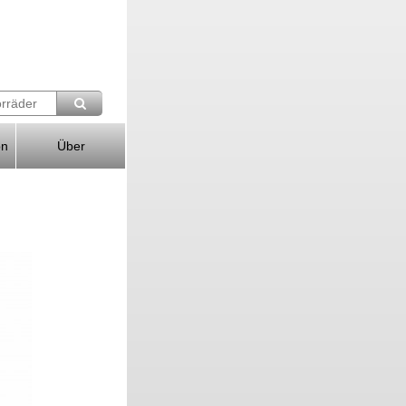
on
Über