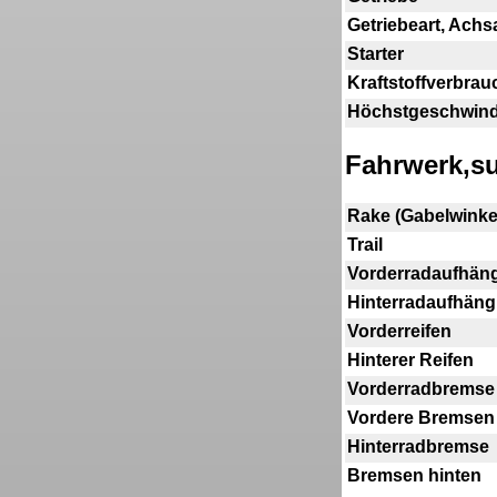
Getriebeart, Achs
Starter
Kraftstoffverbrau
Höchstgeschwind
Fahrwerk,s
Rake (Gabelwinke
Trail
Vorderradaufhän
Hinterradaufhän
Vorderreifen
Hinterer Reifen
Vorderradbremse
Vordere Bremsen
Hinterradbremse
Bremsen hinten