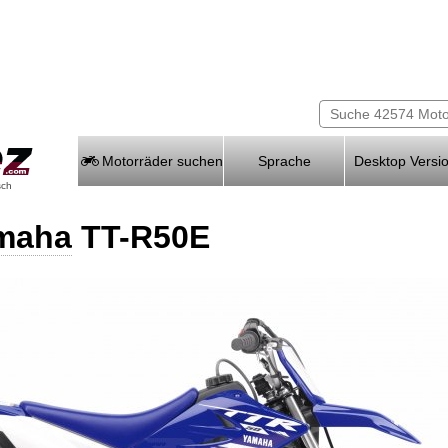
Motorräder suchen
Sprache
Desktop Versi
sch
maha
TT-R50E