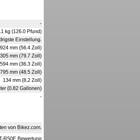
-
.1 kg (126.0 Pfund)
rigste Einstellung.
924 mm (56.4 Zoll)
305 mm (79.7 Zoll)
594 mm (36.3 Zoll)
795 mm (48.5 Zoll)
134 mm (8.2 Zoll)
iter (0.82 Gallonen)
-
ten von Bikez.com.
TT-R50E Bewertung