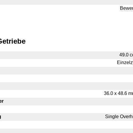
Bewer
etriebe
49.0 c
Einzelz
36.0 x 48.6 mm
er
g
Single Over