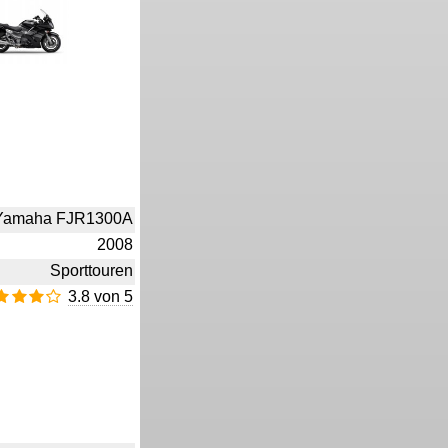
Yamaha FJR1300A
2008
Sporttouren
3.8 von 5