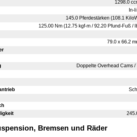
1298.0 cc
In-
145.0 Pferdestärken (108.1 Kilo
125.00 Nm (12.75 kgf-m / 92.20 Pfund-Fuß / l
79.0 x 66.2 mm
er
g
Doppelte Overhead Cams 
antrieb
Sch
ch
igkeit
245.
uspension, Bremsen und Räder