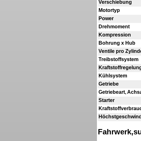
Verschiebung
Motortyp
Power
Drehmoment
Kompression
Bohrung x Hub
Ventile pro Zylind
Treibstoffsystem
Kraftstoffregelun
Kühlsystem
Getriebe
Getriebeart, Achs
Starter
Kraftstoffverbrau
Höchstgeschwind
Fahrwerk,s