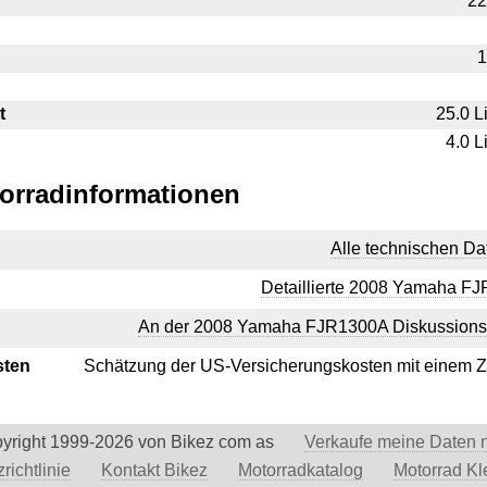
22
1
t
25.0 L
4.0 L
orradinformationen
Alle technischen Da
Detaillierte 2008 Yamaha F
An der 2008 Yamaha FJR1300A Diskussions
sten
Schätzung der US-Versicherungskosten mit einem Z
yright 1999-2026 von Bikez com as
Verkaufe meine Daten n
richtlinie
Kontakt Bikez
Motorradkatalog
Motorrad Kl