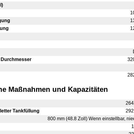
l)
1
gung
1
gung
1
 Durchmesser
32
28
che Maßnahmen und Kapazitäten
264
etter Tankfüllung
292
800 mm (48.8 Zoll) Wenn einstellbar, nied
1