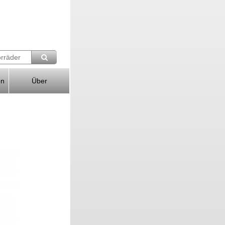
on
Über