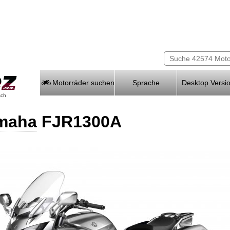
Motorräder suchen
Sprache
Desktop Versi
sch
maha
FJR1300A