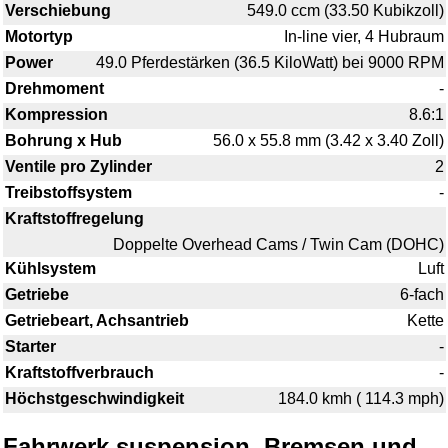
Verschiebung
549.0 ccm (33.50 Kubikzoll)
Motortyp
In-line vier, 4 Hubraum
Power
49.0 Pferdestärken (36.5 KiloWatt) bei 9000 RPM
Drehmoment
-
Kompression
8.6:1
Bohrung x Hub
56.0 x 55.8 mm (3.42 x 3.40 Zoll)
Ventile pro Zylinder
2
Treibstoffsystem
-
Kraftstoffregelung
Doppelte Overhead Cams / Twin Cam (DOHC)
Kühlsystem
Luft
Getriebe
6-fach
Getriebeart, Achsantrieb
Kette
Starter
-
Kraftstoffverbrauch
-
Höchstgeschwindigkeit
184.0 kmh ( 114.3 mph)
Fahrwerk,suspension, Bremsen und