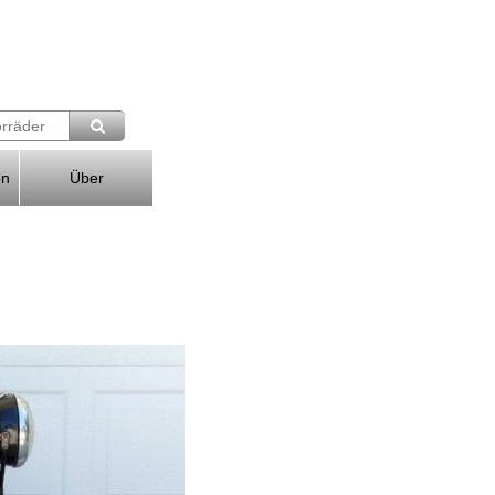
on
Über