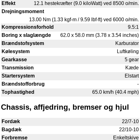
Effekt
12.1 hestekræfter (9.0 kiloWatt) ved 8500 o/min.
Drejningsmoment
13.00 Nm (1.33 kgf-m / 9.59 lbf-ft) ved 6000 o/min.
Kompressionsforhold
9.5:1
Boring x slaglængde
62.0 x 58.0 mm (3.78 x 3.54 inches)
Brændstofsystem
Karburator
Kølesystem
Luftkøling
Gearkasse
5 gear
Transmission
Kæde
Startersystem
Elstart
Brændstofforbrug
-
Tophastighed
65.0 km/h (40.4 mph)
Chassis, affjedring, bremser og hjul
Fordæk
22/7-10
Bagdæk
22/10-10
Forbremse
Enkeltskive