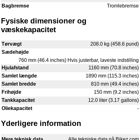
Bagbremse
Tromlebremse
Fysiske dimensioner og
væskekapacitet
Tørvægt
208.0 kg (458.6 pund)
Sædehøjde
760 mm (46.4 inches) Hvis justerbar, laveste indstilling
Hjulafstand
1160 mm (70.8 inches)
Samlet længde
1890 mm (115.3 inches)
Samlet bredde
810 mm (49.4 inches)
Frihøjde
150 mm (9.2 inches)
Tankkapacitet
12.0 liter (3.17 gallons)
Oliekapacitet
-
Yderligere information
Mere teknisk data
Alle tekniske data på Bikez.com